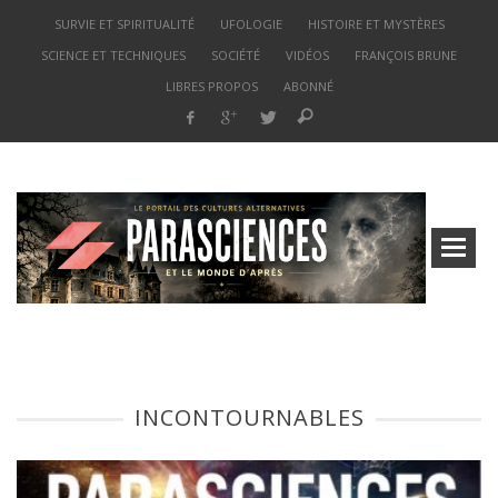
SURVIE ET SPIRITUALITÉ
UFOLOGIE
HISTOIRE ET MYSTÈRES
SCIENCE ET TECHNIQUES
SOCIÉTÉ
VIDÉOS
FRANÇOIS BRUNE
LIBRES PROPOS
ABONNÉ
INCONTOURNABLES