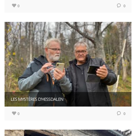
0
0
LES MYSTÈRES D’HESSDALEN
0
0