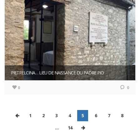
PIETRELCINA… LIEU DE NAISSANCE DU PADRE PIO
0
0
1
2
3
4
5
6
7
8
…
14