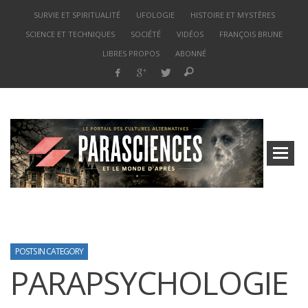
SURVIE ET SPIRITUALITÉ
UFOLOGIE
HISTOIRE ET MYSTÈRES
SCIENCE ET TECHNIQUES
SOCIÉTÉ
VIDÉOS
FRANÇOIS BRUNE
LIBRES PROPOS
ABONNÉ
POSTS IN CATEGORY
PARAPSYCHOLOGIE