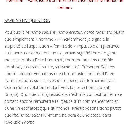
Réflexion… Vahé, isolé d’un monde en crise pense le monde de
demain.
SAPIENS EN QUESTION
Pourquoi dire
homo sapiens, homo erectus, homo faber etc.
plutôt
que simplement « homme » ? (Incidemment je signale la
stupidité de l’appellation « féminicide » imputable à l’ignorance
ambiante, car
homo
en latin n’a jamais signifié l’être de genre
masculin mais « l’être humain » ; l’homme au sens de mâle
c’était
vir
, d’où vient virilité, virilisme etc.). Présenter Sapiens
comme dernier venu dans une chronologie sous tend l’idée
d’améliorations successives de l’espèce, conformément à la
vision d’une évolution tendant vers la perfection (le point
Omega
). Quoique « progressiste », c’est une conception fermée
portant encore l’empreinte religieuse d’un commencement et
d’une fin eschatologique du monde. Présupposons donc plutôt
que l’
homo consciens
lui-même ne sera qu’une étape dans
l’évolution
homo
.