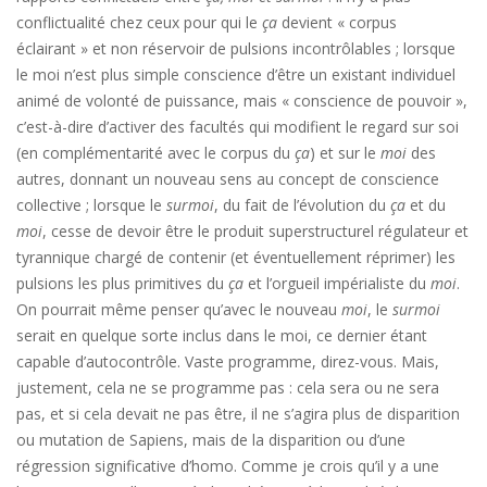
conflictualité chez ceux pour qui le
ça
devient « corpus
éclairant » et non réservoir de pulsions incontrôlables ; lorsque
le moi n’est plus simple conscience d’être un existant individuel
animé de volonté de puissance, mais « conscience de pouvoir »,
c’est-à-dire d’activer des facultés qui modifient le regard sur soi
(en complémentarité avec le corpus du
ça
) et sur le
moi
des
autres, donnant un nouveau sens au concept de conscience
collective ; lorsque le
surmoi
, du fait de l’évolution du
ça
et du
moi
, cesse de devoir être le produit superstructurel régulateur et
tyrannique chargé de contenir (et éventuellement réprimer) les
pulsions les plus primitives du
ça
et l’orgueil impérialiste du
moi
.
On pourrait même penser qu’avec le nouveau
moi
, le
surmoi
serait en quelque sorte inclus dans le moi, ce dernier étant
capable d’autocontrôle. Vaste programme, direz-vous. Mais,
justement, cela ne se programme pas : cela sera ou ne sera
pas, et si cela devait ne pas être, il ne s’agira plus de disparition
ou mutation de Sapiens, mais de la disparition ou d’une
régression significative d’homo. Comme je crois qu’il y a une