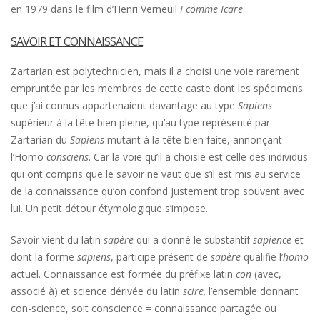
en 1979 dans le film d’Henri Verneuil
I comme Icare
.
SAVOIR ET CONNAISSANCE
Zartarian est polytechnicien, mais il a choisi une voie rarement
empruntée par les membres de cette caste dont les spécimens
que j’ai connus appartenaient davantage au type
Sapiens
supérieur à la tête bien pleine, qu’au type représenté par
Zartarian du
Sapiens
mutant à la tête bien faite, annonçant
l’Homo
consciens
. Car la voie qu’il a choisie est celle des individus
qui ont compris que le savoir ne vaut que s’il est mis au service
de la connaissance qu’on confond justement trop souvent avec
lui. Un petit détour étymologique s’impose.
Savoir vient du latin
sapère
qui a donné le substantif
sapience
et
dont la forme
sapiens
, participe présent de
sapère
qualifie l’
homo
actuel. Connaissance est formée du préfixe latin
con
(avec,
associé à) et science dérivée du latin
scire,
l’ensemble donnant
con-science, soit conscience = connaissance partagée ou