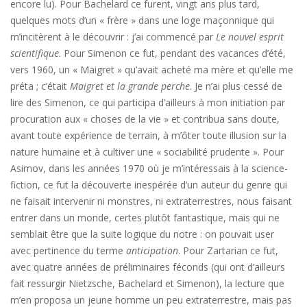
encore lu). Pour Bachelard ce furent, vingt ans plus tard,
quelques mots d’un « frère » dans une loge maçonnique qui
m’incitèrent à le découvrir : j’ai commencé par
Le nouvel esprit
scientifique
. Pour Simenon ce fut, pendant des vacances d’été,
vers 1960, un « Maigret » qu’avait acheté ma mère et qu’elle me
préta ; c’était
Maigret et la grande perche
. Je n’ai plus cessé de
lire des Simenon, ce qui participa d’ailleurs à mon initiation par
procuration aux « choses de la vie » et contribua sans doute,
avant toute expérience de terrain, à m’ôter toute illusion sur la
nature humaine et à cultiver une « sociabilité prudente ». Pour
Asimov, dans les années 1970 où je m’intéressais à la science-
fiction, ce fut la découverte inespérée d’un auteur du genre qui
ne faisait intervenir ni monstres, ni extraterrestres, nous faisant
entrer dans un monde, certes plutôt fantastique, mais qui ne
semblait être que la suite logique du notre : on pouvait user
avec pertinence du terme
anticipation
. Pour Zartarian ce fut,
avec quatre années de préliminaires féconds (qui ont d’ailleurs
fait ressurgir Nietzsche, Bachelard et Simenon), la lecture que
m’en proposa un jeune homme un peu extraterrestre, mais pas