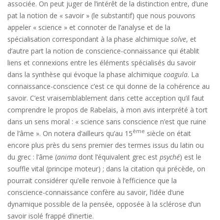
associée. On peut juger de l’intérêt de la distinction entre, d’une
pat la notion de « savoir » (le substantif) que nous pouvons
appeler « science » et connoter de l’analyse et de la
spécialisation correspondant à la phase alchimique
solve
, et
d’autre part la notion de conscience-connaissance qui établit
liens et connexions entre les éléments spécialisés du savoir
dans la synthèse qui évoque la phase alchimique
coagula
. La
connaissance-conscience c’est ce qui donne de la cohérence au
savoir. C’est vraisemblablement dans cette acception qu’il faut
comprendre le propos de Rabelais, à mon avis interprété à tort
dans un sens moral : « science sans conscience n’est que ruine
ème
de l’âme ». On notera d’ailleurs qu’au 15
siècle on était
encore plus près du sens premier des termes issus du latin ou
du grec : l’âme (
anima
dont l’équivalent grec est
psyché
) est le
souffle vital (principe moteur) ; dans la citation qui précède, on
pourrait considérer qu’elle renvoie à l’efficience que la
conscience-connaissance confère au savoir, l’idée d’une
dynamique possible de la pensée, opposée à la sclérose d’un
savoir isolé frappé d’inertie.