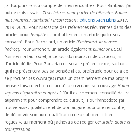
J’ai toujours rendu compte de mes rencontres. Pour Rimbaud j’ai
publié trois essais :
Trois lettres pour parler de l’éternité
,
Bonne
nuit Monsieur Rimbaud !
Incorrection
;
éditions Arch’Libris
2017,
2019, 2020. Pour Nietzsche des références récurrentes dans des
articles pour
Tempête
et probablement un article qui lui sera
consacré. Pour Bachelard, un article (
Bachelard, la pensée
libérée
). Pour Simenon, un article également (
Simenon
). Seul
Asimov n’a fait l’objet, à ce jour du moins, ni de citations, ni
d’article dédié. Pour Zartarian ce sera le présent texte, sachant
qu’il ne présentera pas sa pensée (il est préférable pour cela de
se procurer ses ouvrages) mais un cheminement de ma propre
pensée faisant écho à celui qu’il a suivi dans son ouvrage
Homo
sapiens disparaîtra et après ?
(Qu’il est vivement conseillé de lire
auparavant pour comprendre ce qui suit). Pour l’anecdote j’ai
trouvé assez jubilatoire et de bon augure pour une rencontre,
de découvrir son auto-qualification de « saboteur d’idées
reçues », au moment où j’achevais de rédiger
Certitude, doute et
transgression
!