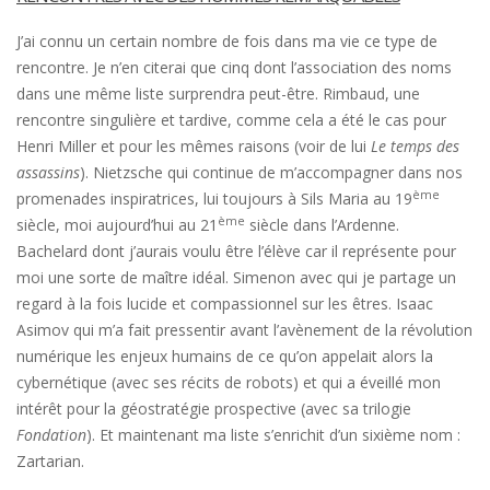
J’ai connu un certain nombre de fois dans ma vie ce type de
rencontre. Je n’en citerai que cinq dont l’association des noms
dans une même liste surprendra peut-être. Rimbaud, une
rencontre singulière et tardive, comme cela a été le cas pour
Henri Miller et pour les mêmes raisons (voir de lui
Le temps des
assassins
). Nietzsche qui continue de m’accompagner dans nos
ème
promenades inspiratrices, lui toujours à Sils Maria au 19
ème
siècle, moi aujourd’hui au 21
siècle dans l’Ardenne.
Bachelard dont j’aurais voulu être l’élève car il représente pour
moi une sorte de maître idéal. Simenon avec qui je partage un
regard à la fois lucide et compassionnel sur les êtres. Isaac
Asimov qui m’a fait pressentir avant l’avènement de la révolution
numérique les enjeux humains de ce qu’on appelait alors la
cybernétique (avec ses récits de robots) et qui a éveillé mon
intérêt pour la géostratégie prospective (avec sa trilogie
Fondation
). Et maintenant ma liste s’enrichit d’un sixième nom :
Zartarian.