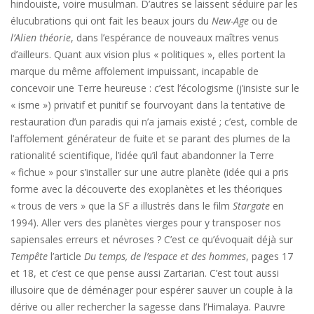
hindouiste, voire musulman. D’autres se laissent séduire par les
élucubrations qui ont fait les beaux jours du
New-Age
ou de
l’Alien théorie
, dans l’espérance de nouveaux maîtres venus
d’ailleurs. Quant aux vision plus « politiques », elles portent la
marque du même affolement impuissant, incapable de
concevoir une Terre heureuse : c’est l’écologisme (j’insiste sur le
« isme ») privatif et punitif se fourvoyant dans la tentative de
restauration d’un paradis qui n’a jamais existé ; c’est, comble de
l’affolement générateur de fuite et se parant des plumes de la
rationalité scientifique, l’idée qu’il faut abandonner la Terre
« fichue » pour s’installer sur une autre planète (idée qui a pris
forme avec la découverte des exoplanètes et les théoriques
« trous de vers » que la SF a illustrés dans le film
Stargate
en
1994). Aller vers des planètes vierges pour y transposer nos
sapiensales erreurs et névroses ? C’est ce qu’évoquait déjà sur
Tempête
l’article
Du temps, de l’espace et des hommes
, pages 17
et 18, et c’est ce que pense aussi Zartarian. C’est tout aussi
illusoire que de déménager pour espérer sauver un couple à la
dérive ou aller rechercher la sagesse dans l’Himalaya. Pauvre