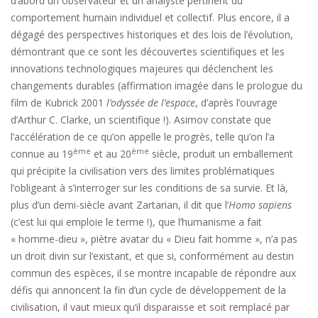
d’abord un observateur et un analyste pertinent du
comportement humain individuel et collectif. Plus encore, il a
dégagé des perspectives historiques et des lois de l’évolution,
démontrant que ce sont les découvertes scientifiques et les
innovations technologiques majeures qui déclenchent les
changements durables (affirmation imagée dans le prologue du
film de Kubrick 2001
l’odyssée de l’espace
, d’après l’ouvrage
d’Arthur C. Clarke, un scientifique !). Asimov constate que
l’accélération de ce qu’on appelle le progrès, telle qu’on l’a
ème
ème
connue au 19
et au 20
siècle, produit un emballement
qui précipite la civilisation vers des limites problématiques
l’obligeant à s’interroger sur les conditions de sa survie. Et là,
plus d’un demi-siècle avant Zartarian, il dit que l’
Homo sapiens
(c’est lui qui emploie le terme !), que l’humanisme a fait
« homme-dieu », piètre avatar du « Dieu fait homme », n’a pas
un droit divin sur l’existant, et que si, conformément au destin
commun des espèces, il se montre incapable de répondre aux
défis qui annoncent la fin d’un cycle de développement de la
civilisation, il vaut mieux qu’il disparaisse et soit remplacé par