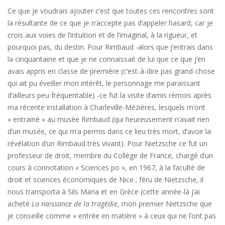
Ce que je voudrais ajouter c’est que toutes ces rencontres sont
la résultante de ce que je n’accepte pas d’appeler hasard, car je
crois aux voies de l’intuition et de l’imaginal, à la rigueur, et
pourquoi pas, du destin. Pour Rimbaud -alors que j’entrais dans
la cinquantaine et que je ne connaissait de lui que ce que j’en
avais appris en classe de première (c’est-à-dire pas grand-chose
qui ait pu éveiller mon intérêt, le personnage me paraissant
d’ailleurs peu fréquentable) -ce fut la visite d’amis rémois après
ma récente installation à Charleville-Mézières, lesquels m’ont
« entrainé » au musée Rimbaud (qui heureusement n’avait rien
d’un musée, ce qui m’a permis dans ce lieu très mort, d’avoir la
révélation d’un Rimbaud très vivant). Pour Nietzsche ce fut un
professeur de droit, membre du Collège de France, chargé d’un
cours à connotation « Sciences po », en 1967, à la faculté de
droit et sciences économiques de Nice ; féru de Nietzsche, il
nous transporta à Sils Maria et en Grèce (cette année-là j’ai
acheté
La naissance de la tragédie
, mon premier Nietzsche que
je conseille comme « entrée en matière » à ceux qui ne l’ont pas