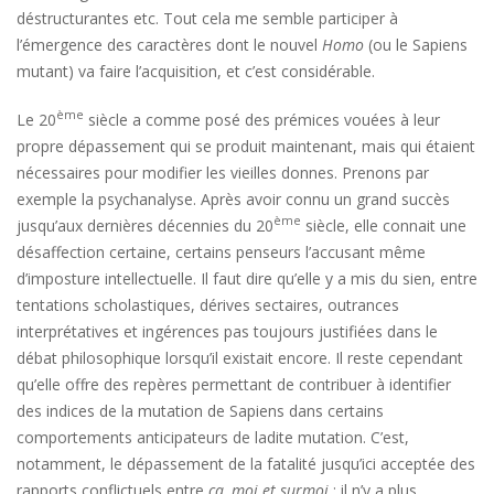
déstructurantes etc. Tout cela me semble participer à
l’émergence des caractères dont le nouvel
Homo
(ou le Sapiens
mutant) va faire l’acquisition, et c’est considérable.
ème
Le 20
siècle a comme posé des prémices vouées à leur
propre dépassement qui se produit maintenant, mais qui étaient
nécessaires pour modifier les vieilles donnes. Prenons par
exemple la psychanalyse. Après avoir connu un grand succès
ème
jusqu’aux dernières décennies du 20
siècle, elle connait une
désaffection certaine, certains penseurs l’accusant même
d’imposture intellectuelle. Il faut dire qu’elle y a mis du sien, entre
tentations scholastiques, dérives sectaires, outrances
interprétatives et ingérences pas toujours justifiées dans le
débat philosophique lorsqu’il existait encore. Il reste cependant
qu’elle offre des repères permettant de contribuer à identifier
des indices de la mutation de Sapiens dans certains
comportements anticipateurs de ladite mutation. C’est,
notamment, le dépassement de la fatalité jusqu’ici acceptée des
rapports conflictuels entre
ça, moi et surmoi
: il n’y a plus