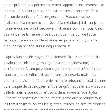
qui ne prétend pas péremptoirement apporter une réponse. De
surcroit, le dernier paragraphe est une invitation adressée à
chacun de participer à l’émergence de l’
Homo consciens
.
Invitation à la recherche, au rêve, à la création. J’ai dit au jeune
homme qui me l’a fait découvrir : « il pense comme nous », non
pas « il pense la même chose que nous », ce qui, de toute
façon, eût été impossible et aurait eu pour effet logique de
bloquer ma pensée sur un acquis sacralisé.
L’après Sapiens émergera de la pensée libre. Zartarian se dit
« saboteur d’idées reçues » (ça c’est pour la libération) et
« créateur de futur
s
possible
s
» (ça c’est pour la création). Ces
futurs pluriels confirment son ouverture d’esprit, mais plus
encore une vision différente de l’histoire refusant la fatalité d’une
voie unique de développement de ce qu’on appelle la civilisation,
celle-là-même que nous refusons dans
Tempête
(voir
Mythe
impérial et réalités communautaires
) parce qu’elle nourrit tous
les totalitarismes, toutes les guerres, toutes les erreurs fondées
sur les convictions universalistes prétendant imposer un