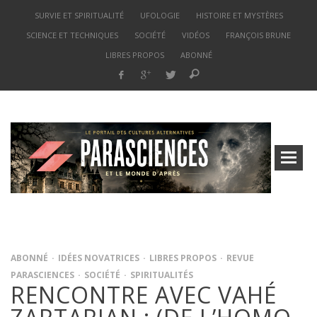
SURVIE ET SPIRITUALITÉ
UFOLOGIE
HISTOIRE ET MYSTÈRES
SCIENCE ET TECHNIQUES
SOCIÉTÉ
VIDÉOS
FRANÇOIS BRUNE
LIBRES PROPOS
ABONNÉ
ABONNÉ
IDÉES NOVATRICES
LIBRES PROPOS
REVUE
PARASCIENCES
SOCIÉTÉ
SPIRITUALITÉS
RENCONTRE AVEC VAHÉ