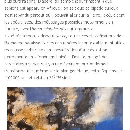
plusieurs raisons. D’abord, s’il semble (pour l’instant !) que
sapiens est apparu en Afrique ; on sait que ce bipède curieux
s’est répandu partout où il pouvait aller sur la Terre ; d’où, disent
les spécialistes, des métissages possibles, notamment en
Eurasie, avec l’
homo néandertalis
qui, ensuite, a
« spécifiquement » disparu. Aussi, toutes ces classifications de
l’
homo
me paraissent-elles des repères incontestablement utiles,
mais assez arbitraires en considération d’une évolution
permanente en « fondu enchainé ». Ensuite, malgré des
caractères invariants, il y a une évolution profondément
transformatrice, même sur le plan génétique, entre Sapiens de
ème
-100000 ans et celui du 21
siècle.