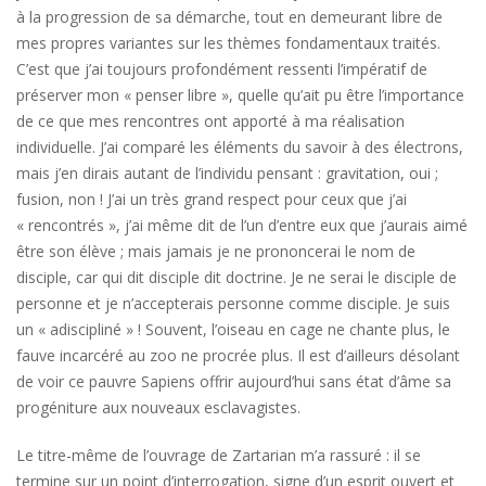
à la progression de sa démarche, tout en demeurant libre de
mes propres variantes sur les thèmes fondamentaux traités.
C’est que j’ai toujours profondément ressenti l’impératif de
préserver mon « penser libre », quelle qu’ait pu être l’importance
de ce que mes rencontres ont apporté à ma réalisation
individuelle. J’ai comparé les éléments du savoir à des électrons,
mais j’en dirais autant de l’individu pensant : gravitation, oui ;
fusion, non ! J’ai un très grand respect pour ceux que j’ai
« rencontrés », j’ai même dit de l’un d’entre eux que j’aurais aimé
être son élève ; mais jamais je ne prononcerai le nom de
disciple, car qui dit disciple dit doctrine. Je ne serai le disciple de
personne et je n’accepterais personne comme disciple. Je suis
un « adiscipliné » ! Souvent, l’oiseau en cage ne chante plus, le
fauve incarcéré au zoo ne procrée plus. Il est d’ailleurs désolant
de voir ce pauvre Sapiens offrir aujourd’hui sans état d’âme sa
progéniture aux nouveaux esclavagistes.
Le titre-même de l’ouvrage de Zartarian m’a rassuré : il se
termine sur un point d’interrogation, signe d’un esprit ouvert et