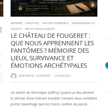
ABONNÉ
HANTISES
INCONTOURNABLE
PARANORMAL ET
E
SOCIÉTÉ
REVUE PARASCIENCES
LE CHÂTEAU DE FOUGERET :
QUE NOUS APPRENNENT LES
FANTÔMES ? MÉMOIRE DES
LIEUX, SURVIVANCE ET
ÉMOTIONS ARCHÉTYPALES
.
JEAN-MICHEL GRANDSIRE
·
23 JUIN 2026
Un article de Véronique Geffroy Quand un lieu devient
le témoin d’une histoire invisible Certains lieux semblent
porter davantage que les traces visibles du passé.