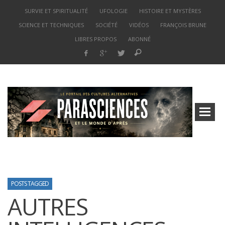
SURVIE ET SPIRITUALITÉ
UFOLOGIE
HISTOIRE ET MYSTÈRES
SCIENCE ET TECHNIQUES
SOCIÉTÉ
VIDÉOS
FRANÇOIS BRUNE
LIBRES PROPOS
ABONNÉ
POSTS TAGGED
AUTRES