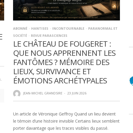
ABONNÉ
HANTISES
INCONTOURNABLE
PARANORMAL ET
E
SOCIÉTÉ
REVUE PARASCIENCES
LE CHÂTEAU DE FOUGERET :
QUE NOUS APPRENNENT LES
FANTÔMES ? MÉMOIRE DES
LIEUX, SURVIVANCE ET
ÉMOTIONS ARCHÉTYPALES
.
JEAN-MICHEL GRANDSIRE
·
23 JUIN 2026
Un article de Véronique Geffroy Quand un lieu devient
le témoin d’une histoire invisible Certains lieux semblent
porter davantage que les traces visibles du passé.