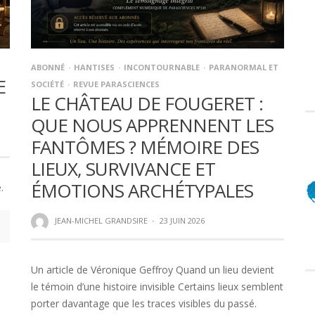
ABONNÉ
HANTISES
INCONTOURNABLE
PARANORMAL ET
E
SOCIÉTÉ
REVUE PARASCIENCES
LE CHÂTEAU DE FOUGERET :
QUE NOUS APPRENNENT LES
FANTÔMES ? MÉMOIRE DES
LIEUX, SURVIVANCE ET
ÉMOTIONS ARCHÉTYPALES
.
JEAN-MICHEL GRANDSIRE
·
23 JUIN 2026
Un article de Véronique Geffroy Quand un lieu devient
le témoin d’une histoire invisible Certains lieux semblent
porter davantage que les traces visibles du passé.