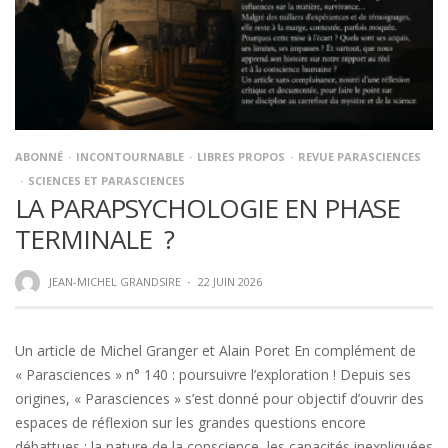
ABONNÉ
INCONTOURNABLE
LIBRES PROPOS
REVUE PARASCIENCES
SCIENCES ET PARASCIENCES
LA PARAPSYCHOLOGIE EN PHASE
TERMINALE ?
JEAN-MICHEL GRANDSIRE
·
22 JUIN 2026
Un article de Michel Granger et Alain Poret En complément de
« Parasciences » n° 140 : poursuivre l’exploration ! Depuis ses
origines, « Parasciences » s’est donné pour objectif d’ouvrir des
espaces de réflexion sur les grandes questions encore
débattues : la nature de la conscience, les capacités inexpliquées