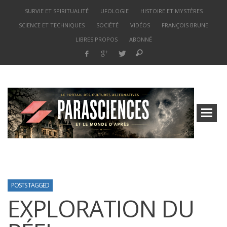
SURVIE ET SPIRITUALITÉ
UFOLOGIE
HISTOIRE ET MYSTÈRES
SCIENCE ET TECHNIQUES
SOCIÉTÉ
VIDÉOS
FRANÇOIS BRUNE
LIBRES PROPOS
ABONNÉ
POSTS TAGGED
EXPLORATION DU