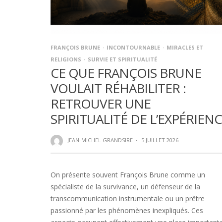
FRANÇOIS BRUNE
INCONTOURNABLE
MIRACLES ET
RELIGIONS
SURVIE ET SPIRITUALITÉ
CE QUE FRANÇOIS BRUNE
VOULAIT RÉHABILITER :
RETROUVER UNE
SPIRITUALITÉ DE L’EXPÉRIEN
JEAN-MICHEL GRANDSIRE
·
5 JUILLET 2026
On présente souvent François Brune comme un
spécialiste de la survivance, un défenseur de la
transcommunication instrumentale ou un prêtre
passionné par les phénomènes inexpliqués. Ces