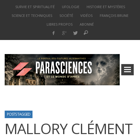
SURVIE ET SPIRITUALITÉ
UFOLOGIE
HISTOIRE ET MYSTÈRES
SCIENCE ET TECHNIQUES
SOCIÉTÉ
VIDÉOS
FRANÇOIS BRUNE
LIBRES PROPOS
ABONNÉ
POSTS TAGGED
MALLORY CLÉMENT