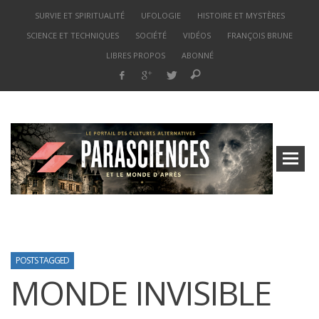
SURVIE ET SPIRITUALITÉ
UFOLOGIE
HISTOIRE ET MYSTÈRES
SCIENCE ET TECHNIQUES
SOCIÉTÉ
VIDÉOS
FRANÇOIS BRUNE
LIBRES PROPOS
ABONNÉ
POSTS TAGGED
MONDE INVISIBLE