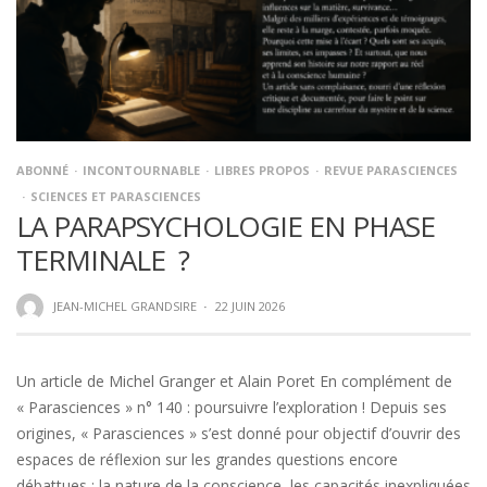
ABONNÉ
INCONTOURNABLE
LIBRES PROPOS
REVUE PARASCIENCES
SCIENCES ET PARASCIENCES
LA PARAPSYCHOLOGIE EN PHASE
TERMINALE ?
JEAN-MICHEL GRANDSIRE
·
22 JUIN 2026
Un article de Michel Granger et Alain Poret En complément de
« Parasciences » n° 140 : poursuivre l’exploration ! Depuis ses
origines, « Parasciences » s’est donné pour objectif d’ouvrir des
espaces de réflexion sur les grandes questions encore
débattues : la nature de la conscience, les capacités inexpliquées