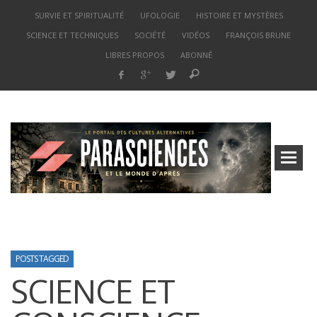
SURVIE ET SPIRITUALITÉ
UFOLOGIE
HISTOIRE ET MYSTÈRES
SCIENCE ET TECHNIQUES
SOCIÉTÉ
VIDÉOS
FRANÇOIS BRUNE
LIBRES PROPOS
ABONNÉ
POSTS TAGGED
SCIENCE ET