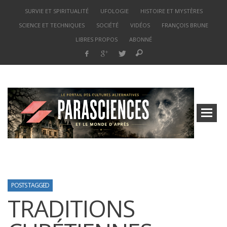
SURVIE ET SPIRITUALITÉ
UFOLOGIE
HISTOIRE ET MYSTÈRES
SCIENCE ET TECHNIQUES
SOCIÉTÉ
VIDÉOS
FRANÇOIS BRUNE
LIBRES PROPOS
ABONNÉ
POSTS TAGGED
TRADITIONS