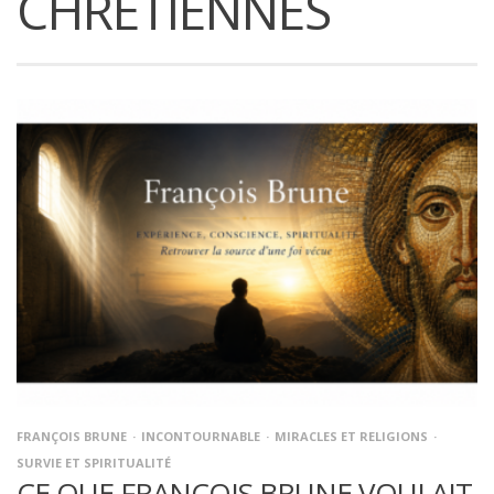
CHRÉTIENNES
FRANÇOIS BRUNE
INCONTOURNABLE
MIRACLES ET RELIGIONS
SURVIE ET SPIRITUALITÉ
CE QUE FRANÇOIS BRUNE VOULAIT