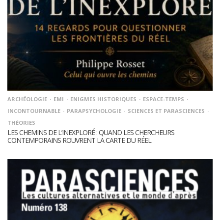
ARCHÉOLOGIE
EMI
ENIGMES HISTORIQUES
ESPACE-TEMPS
INCONTOURNABLE
PARAPSYCHOLOGIE
SCIENCES ET PARASCIENCES
THÉORIES
LES CHEMINS DE L’INEXPLORÉ : QUAND LES CHERCHEURS
CONTEMPORAINS ROUVRENT LA CARTE DU RÉEL