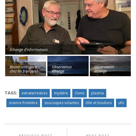
Échange d’informations
Bonne ambiance
Observation
Observation
chez les français !
étrange
étrange
TAGS:
extraterrestres
mystère
Ovnis
plasma
science frontière
soucoupes volantes
tôle et boulons
ufo
PREVIOUS POST
NEXT POST