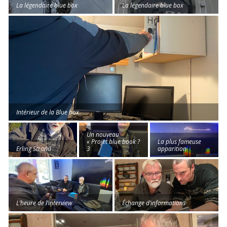
La légendaire blue box
La légendaire blue box
Intérieur de la Blue box
Un nouveau
« Projet blue book ?
La plus fameuse
Erling Strand
3
apparition
L’heure de l’interview
Échange d’informations