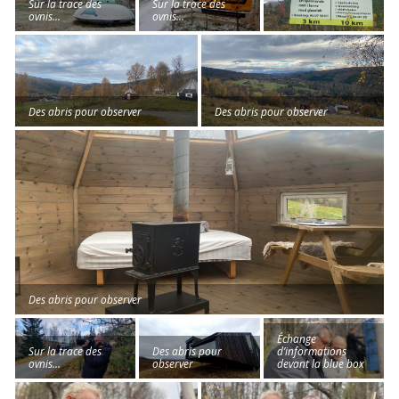
Sur la trace des
Sur la trace des
ovnis…
ovnis…
Des abris pour observer
Des abris pour observer
Des abris pour observer
Échange
Sur la trace des
Des abris pour
d’informations
ovnis…
observer
devant la blue box