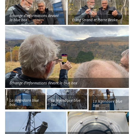
Échange d’informations devant
la blue box
Erling Strand et Pierre Beake
Échange d’informations devant la blue box
La légendaire blue
La légendaire blue
La légendaire blue
box
box
box