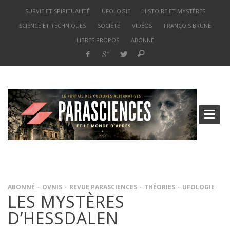
SURVIE ET SPIRITUALITÉ
UFOLOGIE
HISTOIRE ET MYSTÈRES
SCIENCE ET TECHNIQUES
SOCIÉTÉ
VIDÉOS
FRANÇOIS BRUNE
LIBRES PROPOS
ABONNÉ
ABONNÉ
OVNIS
REVUE PARASCIENCES
THÉORIES
UFOLOGIE
LES MYSTÈRES
D’HESSDALEN