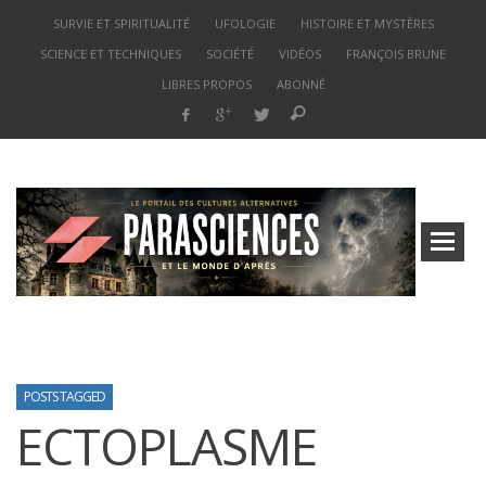
SURVIE ET SPIRITUALITÉ
UFOLOGIE
HISTOIRE ET MYSTÈRES
SCIENCE ET TECHNIQUES
SOCIÉTÉ
VIDÉOS
FRANÇOIS BRUNE
LIBRES PROPOS
ABONNÉ
POSTS TAGGED
ECTOPLASME