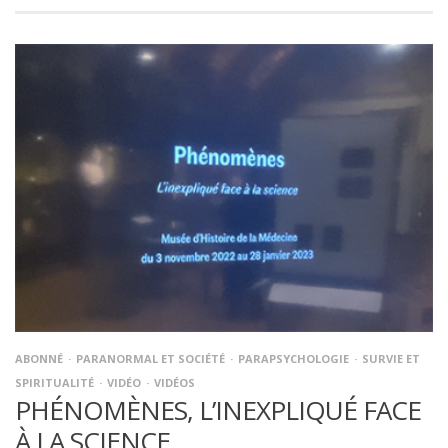
ABONNÉ
PARANORMAL ET SOCIÉTÉ
PARAPSYCHOLOGIE
SURVIE ET
SPIRITUALITÉ
VIDÉO
VIDÉOS
PHÉNOMÈNES, L’INEXPLIQUÉ FACE
À LA SCIENCE