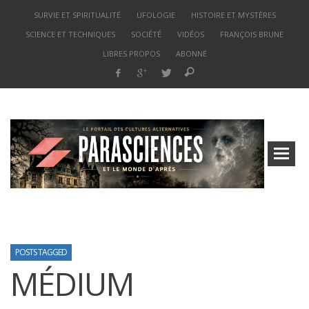
SURVIE ET SPIRITUALITÉ
UFOLOGIE
HISTOIRE ET MYSTÈRES
SCIENCE ET TECHNIQUES
SOCIÉTÉ
VIDÉOS
FRANÇOIS BRUNE
LIBRES PROPOS
ABONNÉ
POSTS TAGGED
MÉDIUM