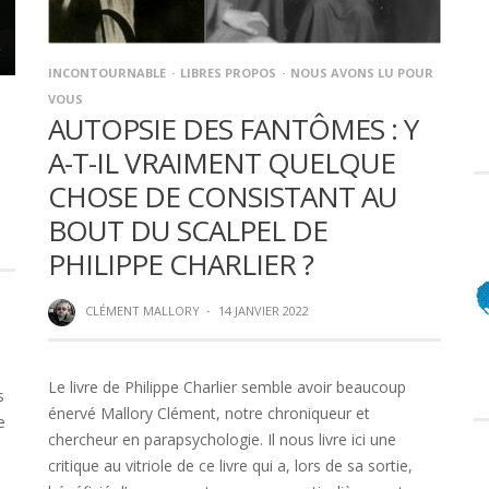
INCONTOURNABLE
LIBRES PROPOS
NOUS AVONS LU POUR
VOUS
AUTOPSIE DES FANTÔMES : Y
A-T-IL VRAIMENT QUELQUE
CHOSE DE CONSISTANT AU
BOUT DU SCALPEL DE
PHILIPPE CHARLIER ?
CLÉMENT MALLORY
·
14 JANVIER 2022
Le livre de Philippe Charlier semble avoir beaucoup
s
énervé Mallory Clément, notre chroniqueur et
e
chercheur en parapsychologie. Il nous livre ici une
critique au vitriole de ce livre qui a, lors de sa sortie,
e