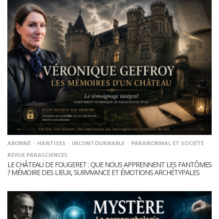
ABONNÉ
HANTISES
INCONTOURNABLE
PARANORMAL ET SOCIÉTÉ
REVUE PARASCIENCES
LE CHÂTEAU DE FOUGERET : QUE NOUS APPRENNENT LES FANTÔMES
? MÉMOIRE DES LIEUX, SURVIVANCE ET ÉMOTIONS ARCHÉTYPALES