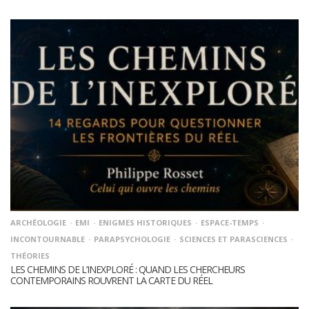
ARCHÉOLOGIE
EMI
ENIGMES HISTORIQUES
ESPACE-TEMPS
INCONTOURNABLE
PARAPSYCHOLOGIE
SCIENCES ET PARASCIENCES
THÉORIES
LES CHEMINS DE L’INEXPLORÉ : QUAND LES CHERCHEURS
CONTEMPORAINS ROUVRENT LA CARTE DU RÉEL