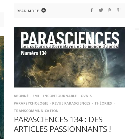
READ MORE
ABONNÉ
EMI
INCONTOURNABLE
OVNIS
PARAPSYCHOLOGIE
REVUE PARASCIENCES
THÉORIES
TRANSCOMMUNICATION
PARASCIENCES 134 : DES
ARTICLES PASSIONNANTS !