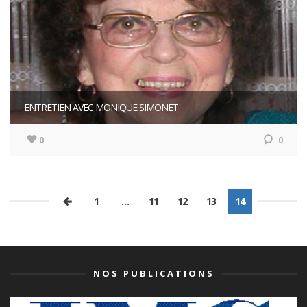
ENTRETIEN AVEC MONIQUE SIMONET
0
0
1
…
11
12
13
14
NOS PUBLICATIONS