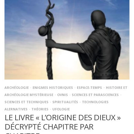
ARCHÉOLOGIE
ENIGMES HISTORIQUES
ESPACE-TEMPS
HISTOIRE ET
ARCHÉOLOGIE MYSTÉRIEUSE
OVNIS
SCIENCES ET PARASCIENCES
SCIENCES ET TECHNIQUES
SPIRITUALITÉS
TECHNOLOGIES
ALERNATIVES
THÉORIES
UFOLOGIE
LE LIVRE « L’ORIGINE DES DIEUX »
DÉCRYPTÉ CHAPITRE PAR