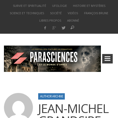
SURVIE ET SPIRITUALITÉ
UFOLOGIE
HISTOIRE ET MYSTÈRES
SCIENCE ET TECHNIQUES
SOCIÉTÉ
VIDÉOS
FRANÇOIS BRUNE
LIBRES PROPOS
ABONNÉ
AUTHOR ARCHIVE
JEAN-MICHEL