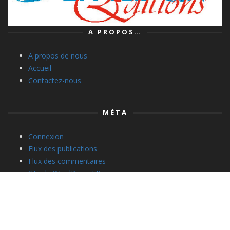
A PROPOS…
A propos de nous
Accueil
Contactez-nous
MÉTA
Connexion
Flux des publications
Flux des commentaires
Site de WordPress-FR
©, DROITS RÉSERVÉS JMG EDITIONS.