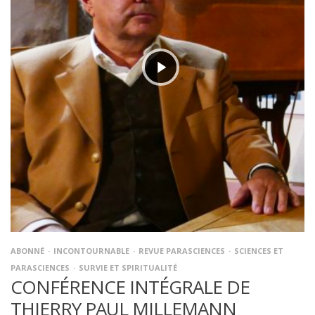
ABONNÉ
INCONTOURNABLE
REVUE PARASCIENCES
SCIENCES ET
PARASCIENCES
SURVIE ET SPIRITUALITÉ
CONFÉRENCE INTÉGRALE DE
THIERRY PAUL MILLEMANN