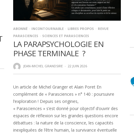
ABONNÉ
INCONTOURNABLE
LIBRES PROPOS
REVUE
T
PARASCIENCES
SCIENCES ET PARASCIENCES
LA PARAPSYCHOLOGIE EN
PHASE TERMINALE ?
JEAN-MICHEL GRANDSIRE
·
22 JUIN 2026
Un article de Michel Granger et Alain Poret En
complément de « Parasciences » n° 140 : poursuivre
l’exploration ! Depuis ses origines,
« Parasciences » s’est donné pour objectif d’ouvrir des
espaces de réflexion sur les grandes questions encore
débattues : la nature de la conscience, les capacités
inexpliquées de l’être humain, la survivance éventuelle