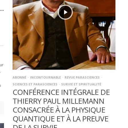
…
ur
s
ABONNÉ
INCONTOURNABLE
REVUE PARASCIENCES
SCIENCES ET PARASCIENCES
SURVIE ET SPIRITUALITÉ
n
CONFÉRENCE INTÉGRALE DE
THIERRY PAUL MILLEMANN
CONSACRÉE À LA PHYSIQUE
QUANTIQUE ET À LA PREUVE
DE LA SURVIE