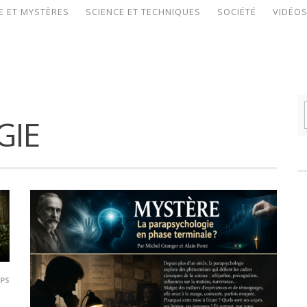
E ET MYSTÈRES
SCIENCE ET TECHNIQUES
SOCIÉTÉ
VIDÉO
GIE
PS